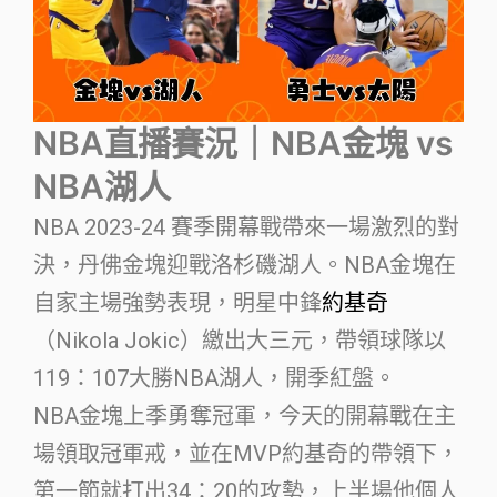
NBA直播賽況｜NBA金塊 vs
NBA湖人
NBA 2023-24 賽季開幕戰帶來一場激烈的對
決，丹佛金塊迎戰洛杉磯湖人。NBA金塊在
自家主場強勢表現，明星中鋒
約基奇
（Nikola Jokic）繳出大三元，帶領球隊以
119：107大勝NBA湖人，開季紅盤。
NBA金塊上季勇奪冠軍，今天的開幕戰在主
場領取冠軍戒，並在MVP約基奇的帶領下，
第一節就打出34：20的攻勢，上半場他個人