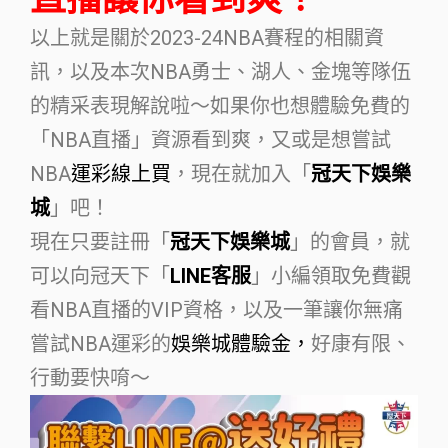
以上就是關於2023-24NBA賽程的相關資
訊，以及本次NBA勇士、湖人、金塊等隊伍
的精采表現解說啦～如果你也想體驗免費的
「NBA直播」資源看到爽，又或是想嘗試
NBA
運彩線上買
，現在就加入「
冠天下娛樂
城
」吧！
現在只要註冊「
冠天下娛樂城
」的會員，就
可以向冠天下「
LINE客服
」小編領取免費觀
看NBA直播的VIP資格，以及一筆讓你無痛
嘗試NBA運彩的
娛樂城體驗金，
好康有限、
行動要快唷～