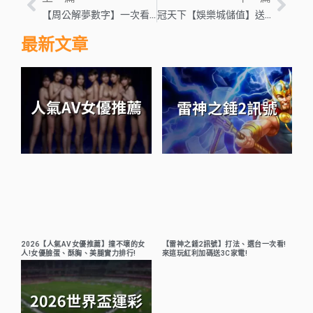
【周公解夢數字】一次看!原來夢到這些人事物對照的號碼都不同!
冠天下【娛樂城儲值】送優惠，盤點九大好禮沒拿可惜！
最新文章
2026【人氣AV女優推薦】撞不壞的女
【雷神之錘2訊號】打法、選台一次看!
人!女優臉蛋、酥胸、美腿實力排行!
來這玩紅利加碼送3C家電!