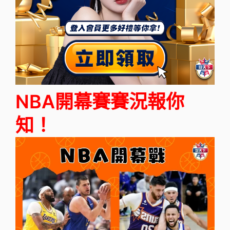
NBA開幕賽賽況報你
知！