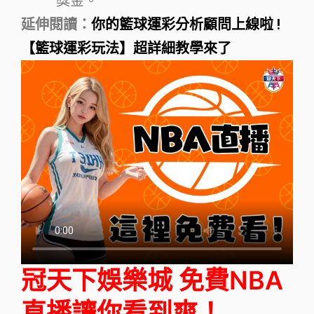
獎金。
延伸閱讀：
你的籃球運彩分析顧問上線啦 !
【籃球運彩玩法】超詳細教學來了
冠天下娛樂城 免費NBA
直播讓你看到爽！