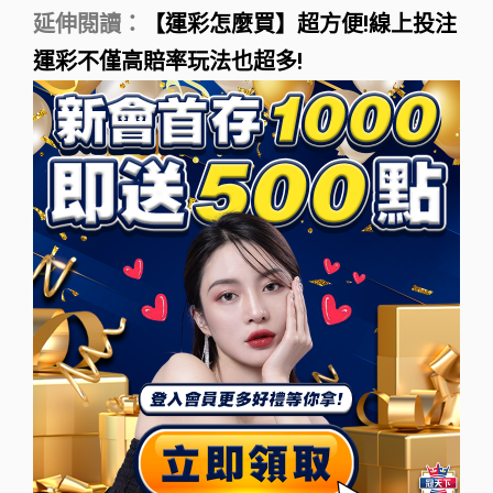
延伸閱讀：
【運彩怎麼買】超方便!線上投注
運彩不僅高賠率玩法也超多!