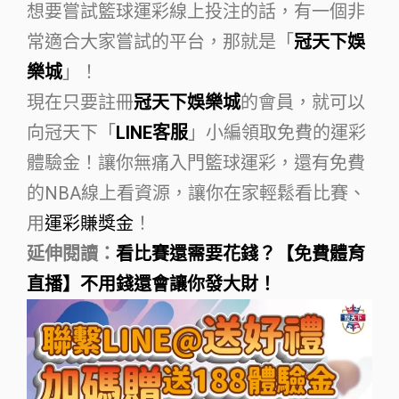
想要嘗試籃球運彩線上投注的話，有一個非
常適合大家嘗試的平台，那就是「
冠天下娛
樂城
」！
現在只要註冊
冠天下娛樂城
的會員，就可以
向冠天下「
LINE客服
」小編領取免費的運彩
體驗金！讓你無痛入門籃球運彩，還有免費
的NBA線上看資源，讓你在家輕鬆看比賽、
用
運彩賺獎金
！
延伸閱讀：
看比賽還需要花錢？【免費體育
直播】不用錢還會讓你發大財！