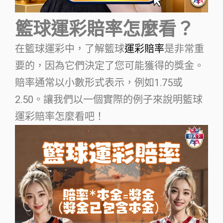
籃球運彩賠率怎麼看？
在籃球運彩中，了解籃球
運彩賠率
是非常重
要的，因為它們決定了您可能獲得的獎金。
賠率通常以小數形式表示，例如1.75或
2.50。讓我們以一個實際的例子來說明籃球
運彩賠率怎麼看吧！