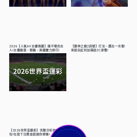
2026【人氣AV女優推薦】撞不壞的女
【雷神之錘2訊號】打法、選台一次看!
人!女優臉蛋、酥胸、美腿實力排行!
來這玩紅利加碼送3C家電!
【2026世界盃運彩】完整分析技巧懶人
包!在這下注獎金超過你想像!