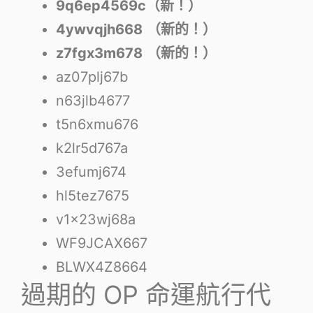
9q6ep4569c（新！）
4ywvqjh668
（新的！）
z7fgx3m678
（新的！）
az07plj67b
n63jlb4677
t5n6xmu676
k2lr5d767a
3efumj674
hl5tez7675
v1x23wj68a
WF9JCAX667
BLWX4Z8664
過期的 OP 命運航行代