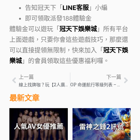
告知冠天下「
LINE客服
」小編
即可領取派發188體驗金
體驗金可以遊玩「
冠天下娛樂城
」所有平台
上面遊戲，只要你會這些遊戲技巧，那麼還
可以直接提領無限制，快來加入「
冠天下娛
樂城
」的會員領取這些優惠福利囉。
上一篇
下一篇
線上找牌咖？玩【2人廣東麻將】絕對好湊，賺爆不怕白飯吃不飽！
OP 命運航行等級列表 – 2023 年 7 月
最新文章