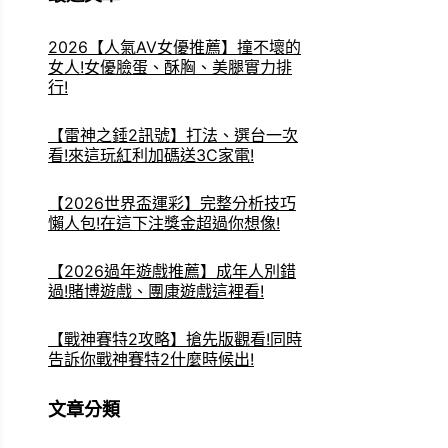
2026【人氣AV女優推薦】撞不壞的
女人!女優臉蛋、酥胸、美腿實力排
行!
【雷神之錘2訊號】打法、選台一次
看!來這玩紅利加碼送3C家電!
【2026世界盃運彩】完整分析技巧
懶人包!在這下注獎金超過你想像!
【2026過年遊戲推薦】成年人別錯
過!賭博遊戲、團康遊戲這裡看!
【戰神賽特2攻略】搶先版觀看!同時
告訴你戰神賽特2什麼時候出!
文章分類