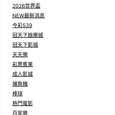
2026世界盃
NEW最新消息
今彩539
冠天下娛樂城
冠天下影城
天天樂
彩票賓果
成人影城
捕魚機
棒球
熱門電影
百家樂