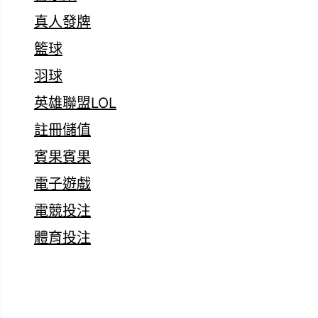
真人發牌
籃球
羽球
英雄聯盟LOL
註冊儲值
賓果賓果
電子遊戲
電競投注
體育投注