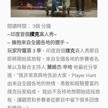
閱讀時間：
3個
分鐘
~印度首個
撲克
真人秀~
~ 擁抱來自全國各地的選手 ~
玩家狩獵第 3 季
，印度首個
撲克
真人秀節目
即將開始其旅程，來自全國各地的參賽者名
單以及聯合主持人
蘭維杰·辛哈
他最近分享
道，“我非常高興地告訴大家，Player Hunt
由來自全國各地的熱情、勇敢和經驗豐富的
撲克玩家組成。 我迫不及待地想開始這段旅
程，讓觀眾和參賽者從節目中留下很多回憶