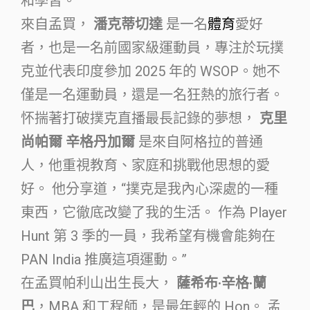
和學習。”
來自孟買，
潘克蒂切達
是一名
體育
愛好
者，也是一名前國家級運動員，專注於玩撲
克並代表印度參加 2025 年的 WSOP。她不
僅是一名運動員，還是一名狂熱的旅行者。
怀揣著打破撲克直播最長記錄的夢想，
克里
尚帕爾
辛格丹加爾
是來自阿格拉的普通
人，他重視教育、家庭和挑戰他思想的愛
好。 他分享道，“撲克是我內心深處的一種
東西，它徹底改變了我的生活。 作為 Player
Hunt 第 3 季的一員，我希望有機會能夠在
PAN India 推廣這項運動。”
在孟買帕利山出生長大，
薩希布·辛格·蘭
巴
，MBA 和工程師，是最年輕的 Hon。 孟