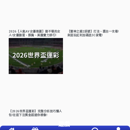
2026【人氣AV女優推薦】撞不壞的女
【雷神之錘2訊號】打法、選台一次看!
人!女優臉蛋、酥胸、美腿實力排行!
來這玩紅利加碼送3C家電!
【2026世界盃運彩】完整分析技巧懶人
包!在這下注獎金超過你想像!
遊戲