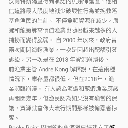
沃爾特斯渴望得到承諾的魚類保護區，他相
信這將最大限度地減少破壞性行為並挽救落
基角漁民的生計。 不僅魚類資源在減少，海
螺和龍蝦等高價值漁業也隨著越來越多的人
捕撈而變得脆弱。 自 2000 年以來，政府曾
兩次關閉海螺漁業，一次是因超出配額引發
訴訟，另一次是在 2018 年資源崩潰後。
前漁業主管 Andre Kong 解釋說，在這兩種
情況下，庫存量都很低。 但在2018年，漁
業瀕臨崩潰。 有人認為海螺和龍蝦漁業應該
再關閉幾年，但漁民認為如果沒有適當的保
護，資源就會像大流行期間那樣被偷獵者掠
奪。
Rocky Point 周圍的釣魚海灘已經建立了
避