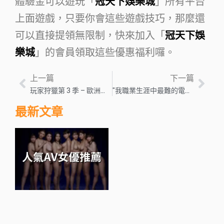
體驗金可以遊玩「
冠天下娛樂城
」所有平台
上面遊戲，只要你會這些遊戲技巧，那麼還
可以直接提領無限制，快來加入「
冠天下娛
樂城
」的會員領取這些優惠福利囉。
上一篇
下一篇
玩家狩獵第 3 季 – 歐洲遊戲行業新聞
"我職業生涯中最難的電影": 速度與激情 7 導演回憶保羅·沃克之死的影響
最新文章