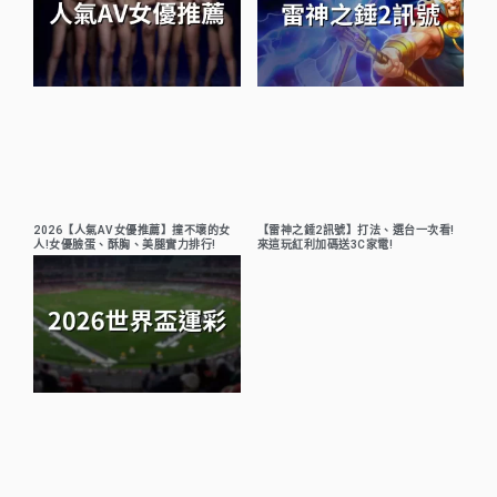
2026【人氣AV女優推薦】撞不壞的女
【雷神之錘2訊號】打法、選台一次看!
人!女優臉蛋、酥胸、美腿實力排行!
來這玩紅利加碼送3C家電!