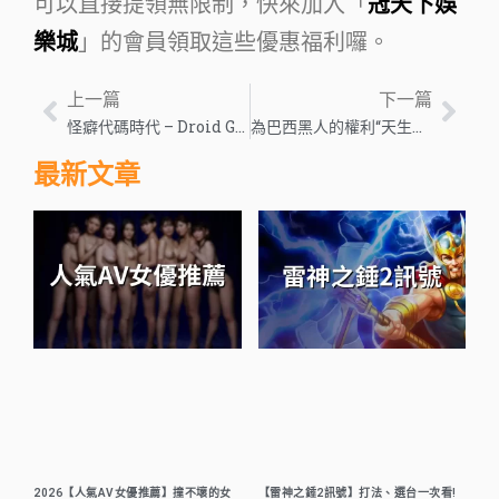
可以直接提領無限制，快來加入「
冠天下娛
樂城
」的會員領取這些優惠福利囉。
上一篇
下一篇
怪癖代碼時代 – Droid Gamers
為巴西黑人的權利“天生戰鬥”——全球問題
最新文章
2026【人氣AV女優推薦】撞不壞的女
【雷神之錘2訊號】打法、選台一次看!