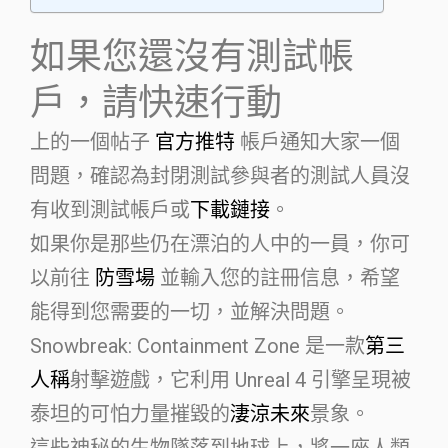
如果您還沒有測試帳
戶，請快速行動
上的一個帖子
官方推特
帳戶通知大家一個
問題，確認為封閉測試參與者的測試人員沒
有收到測試帳戶或
下載鏈接
。
如果你是那些仍在漂泊的人中的一員，你可
以前往
防雪場
並輸入您的註冊信息，希望
能得到您需要的一切，並解決問題。
Snowbreak: Containment Zone 是一款
第三
人稱
射擊遊戲，它利用 Unreal 4 引擎呈現被
泰坦的可怕力量摧毀的
淒涼未來
景象。
這些神秘的生物墜落到地球上，將一座人類