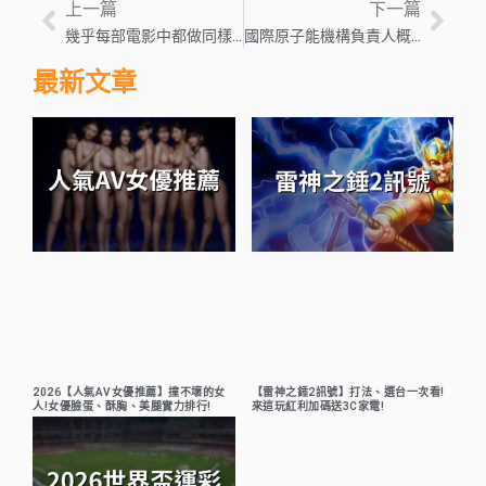
上一篇
下一篇
幾乎每部電影中都做同樣事情的 10 位演員
國際原子能機構負責人概述了避免烏克蘭核“災難”的五項原則 — Global Issues
最新文章
2026【人氣AV女優推薦】撞不壞的女
【雷神之錘2訊號】打法、選台一次看!
人!女優臉蛋、酥胸、美腿實力排行!
來這玩紅利加碼送3C家電!