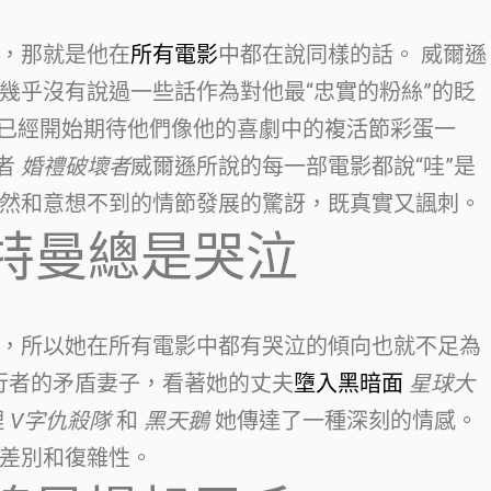
，那就是他在
所有電影
中都在說同樣的話。 威爾遜
幾乎沒有說過一些話作為對他最“忠實的粉絲”的眨
 誰已經開始期待他們像他的喜劇中的複活節彩蛋一
或者
婚禮破壞者
威爾遜所說的每一部電影都說“哇”是
然和意想不到的情節發展的驚訝，既真實又諷刺。
特曼總是哭泣
，所以她在所有電影中都有哭泣的傾向也就不足為
天行者的矛盾妻子，看著她的丈夫
墮入黑暗面
星球大
理
V字仇殺隊
和
黑天鵝
她傳達了一種深刻的情感。
差別和復雜性。