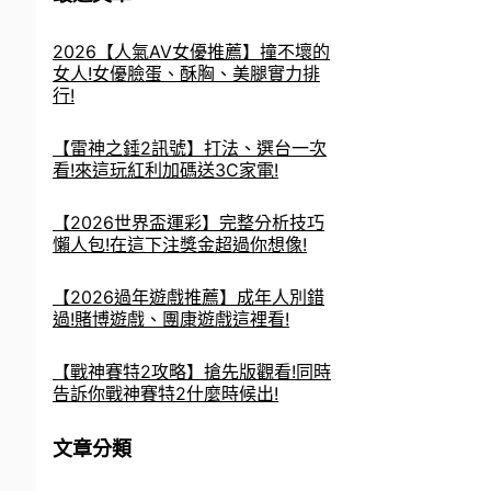
2026【人氣AV女優推薦】撞不壞的
女人!女優臉蛋、酥胸、美腿實力排
行!
【雷神之錘2訊號】打法、選台一次
看!來這玩紅利加碼送3C家電!
【2026世界盃運彩】完整分析技巧
懶人包!在這下注獎金超過你想像!
【2026過年遊戲推薦】成年人別錯
過!賭博遊戲、團康遊戲這裡看!
【戰神賽特2攻略】搶先版觀看!同時
告訴你戰神賽特2什麼時候出!
文章分類