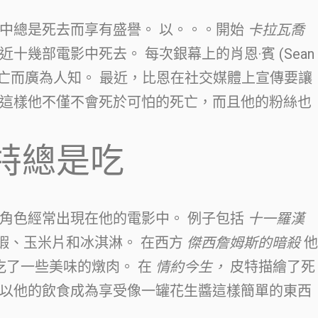
在他的電影中總是死去而享有盛譽。 以。。。開始
卡拉瓦喬
十幾部電影中死去。 每次銀幕上的肖恩·賓 (Sean
的死亡而廣為人知。 最近，比恩在社交媒體上宣傳要讓
這樣他不僅不會死於可怕的死亡，而且他的粉絲也
特總是吃
角色經常出現在他的電影中。 例子包括
十一羅漢
酒蝦、玉米片和冰淇淋。 在西方
傑西詹姆斯的暗殺
他
吃了一些美味的燉肉。 在
情約今生，
皮特描繪了死
以他的飲食成為享受像一罐花生醬這樣簡單的東西