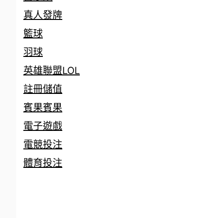
真人發牌
籃球
羽球
英雄聯盟LOL
註冊儲值
賓果賓果
電子遊戲
電競投注
體育投注