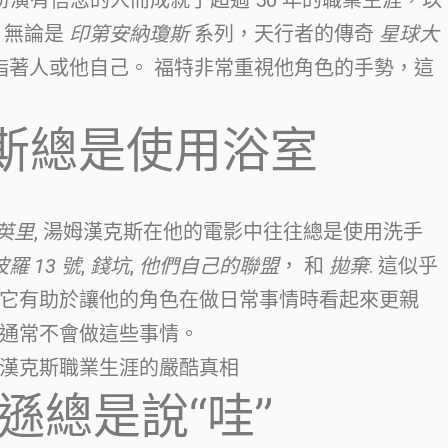
d) 憑藉扮演有信念的人而成就了超過 50 年的職業生涯，以
 無論是
印第安納瓊斯
系列，天行者的傳奇
星球大
指著人或他自己。 福特非常重視他角色的手勢，這
斯總是使用浴室
英里
, 湯姆漢克斯在他的電影中往往總是使用洗手
羅 13 號
,
錢坑
,
他們自己的聯盟
， 和
拋棄
. 這似乎
它有助於讓他的角色在做日常事情時看起來更親
通常不會做這些事情。
漢克斯職業生涯的嚴酷真相
遜總是說“哇”