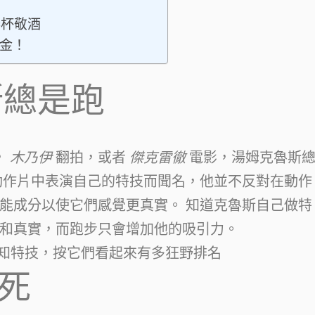
舉杯敬酒
驗金！
斯總是跑
，
木乃伊
翻拍，或者
傑克雷徹
電影，湯姆克魯斯
動作片中表演自己的特技而聞名，他並不反對在動作
能成分以使它們感覺更真實。 知道克魯斯自己做特
和真實，而跑步只會增加他的吸引力。
個已知特技，按它們看起來有多狂野排名
是死