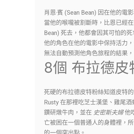
肖恩·賓 (Sean Bean) 因
當他的喉嚨被割斷時，比恩已經在近
Bean) 死去，他都會因其可怕
他的角色在他的電影中保持活力，
無法自動預測他角色旅程的結果，
8個
布拉德皮
死硬的布拉德皮特粉絲知道皮特的
Rusty 在那裡吃芝士漢堡、雞尾
鑽研燉牛肉，並在
史密斯夫婦
他
亡被困在一個普通人的身體裡，所
的一個突出點。