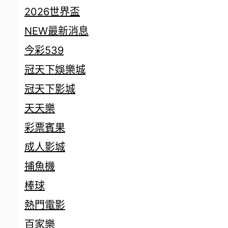
2026世界盃
NEW最新消息
今彩539
冠天下娛樂城
冠天下影城
天天樂
總
彩票賓果
成人影城
捕魚機
棒球
熱門電影
百家樂