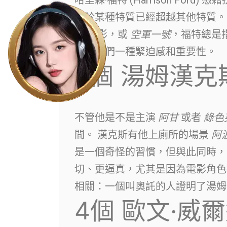
哈里森·福特 (Harrison For
至於某種特質已經超越其他特質。
戰
電影，或
空軍一號
，福特總是
給了他們一種緊迫感和重要性。
5個
湯姆漢克
不管他是不是主演
阿甘
或者
綠色
間。 漢克斯有他上廁所的場景
阿波
是一個奇怪的習慣，但與此同時，
切、更逼真，尤其是因為電影角色
相關：一個叫奧託的人證明了湯姆
4個
歐文·威爾