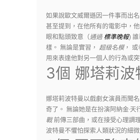
如果說歐文威爾遜因一件事而出名
甚至提到，在他所有的電影中，他
眼和點頭致意（
通過
標準晚報
)
樣。 無論是實習，
超級名模
， 
用來表達他對另一個人的行為或突
3個
娜塔莉波
娜塔莉波特曼以戲劇女演員而聞名
奇了。 無論她是在扮演阿納金·
戰
前傳三部曲，或在接受心理調
波特曼不懼怕探索人類狀況的細微