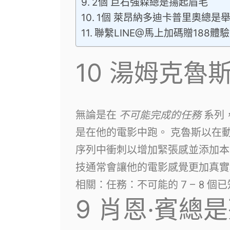
2個 巨石強森總是揚起眉毛
1個 萊昂納多迪卡普里奧總是
聯繫LINE@馬上加碼贈188體
10
湯姆克魯
無論是在
不可能完成的任務
系列
是在他的電影中跑。 克魯斯以在
序列中衝刺以增加緊張感並添加本
技通常會讓他的電影感覺更加真實
相關：任務：不可能的 7 – 8 
9
肖恩·賓總