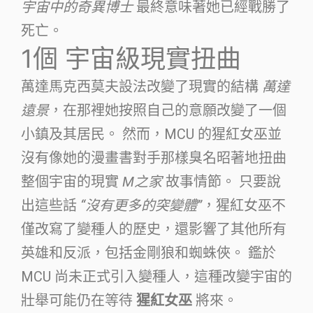
宇宙中的奇異博士
最終意味著她已經戰勝了
死亡。
1個
宇宙級現實扭曲
萬達馬克西莫夫設法改變了現實的結構
萬達
遠景
，在那裡她按照自己的意願改變了一個
小鎮及其居民。 然而，MCU 的猩紅女巫並
沒有像她的漫畫書對手那樣臭名昭著地扭曲
整個宇宙的現實
M之家
故事情節。 只要說
出這些話
“沒有更多的突變體”
，猩紅女巫不
僅改寫了變種人的歷史，還影響了其他所有
英雄和反派，包括金剛狼和蜘蛛俠。 鑑於
MCU 尚未正式引入變種人，這種改變宇宙的
壯舉可能仍在等待
猩紅女巫
將來。