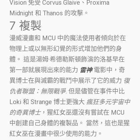
Vision 免受 Corvus Glaive、Proxima
Midnight 和 Thanos 的攻擊。
7
複製
漫威漫畫和 MCU 中的魔法使用者傾向於在
物理上或以無形幻覺的形式增加他們的身
體。 這是湯姆·希德勒斯頓飾演的洛基早在
第一部就展現出來的能力
雷神
電影中，奇
異博士在與滅霸的戰鬥中展示了它的威力
復
仇者聯盟：無限戰爭
. 但是儘管在事件中比
Loki 和 Strange 博士更強大
瘋狂多元宇宙中
的奇異博士
，猩紅女巫還沒有嘗試在 MCU
中創建自己身體的複製品。 當然，這也是猩
紅女巫在漫畫中很少使用的能力。