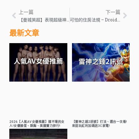
上一篇
下一篇
【曼城英超】表現超級神勇順利奪冠！還即將拿下2023歐冠獎盃！
可怕的住房法規 – Droid Gamers
最新文章
2026【人氣AV女優推薦】撞不壞的女
【雷神之錘2訊號】打法、選台一次看!
人!女優臉蛋、酥胸、美腿實力排行!
來這玩紅利加碼送3C家電!