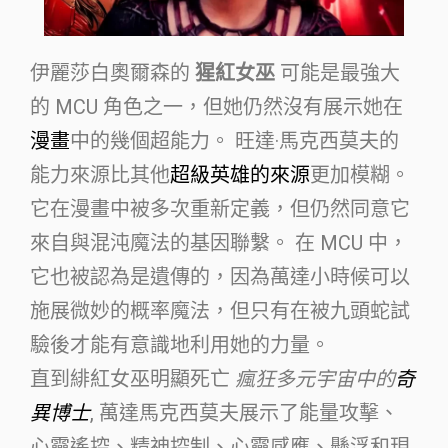
伊麗莎白奧爾森的
猩紅女巫
可能是最強大
的 MCU 角色之一，但她仍然沒有展示她在
漫畫
中的幾個超能力。 旺達·馬克西莫夫的
能力來源比其他
超級英雄的來源
更加模糊。
它在漫畫中被多次重新定義，但仍然同意它
來自與混沌魔法的基因聯繫。 在 MCU 中，
它也被認為是遺傳的，因為萬達小時候可以
施展微妙的概率魔法，但只有在被九頭蛇試
驗後才能有意識地利用她的力量。
直到緋紅女巫明顯死亡
瘋狂多元宇宙中的
奇
異博士
, 萬達馬克西莫夫展示了能量攻擊、
心靈遙控、精神控制、心靈感應、懸浮和現