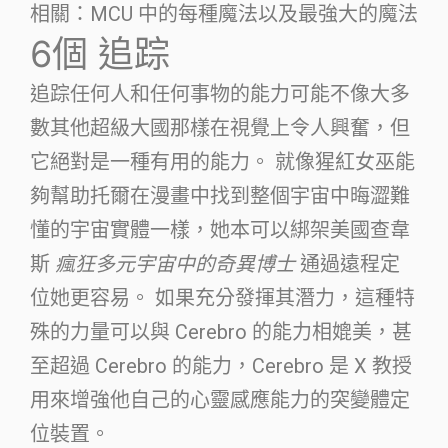
相關：MCU 中的每種魔法以及最強大的魔法
6個
追踪
追踪任何人和任何事物的能力可能不像大多
數其他超級大國那樣在視覺上令人興奮，但
它絕對是一種有用的能力。 就像猩紅女巫能
夠幫助托爾在漫畫中找到整個宇宙中晦澀難
懂的宇宙實體一樣，她本可以綁架美國查韋
斯
瘋狂多元宇宙中的奇異博士
通過遠程定
位她更容易。 如果充分發揮其潛力，這種特
殊的力量可以與 Cerebro 的能力相媲美，甚
至超過 Cerebro 的能力，Cerebro 是 X 教授
用來增強他自己的心靈感應能力的突變體定
位裝置。