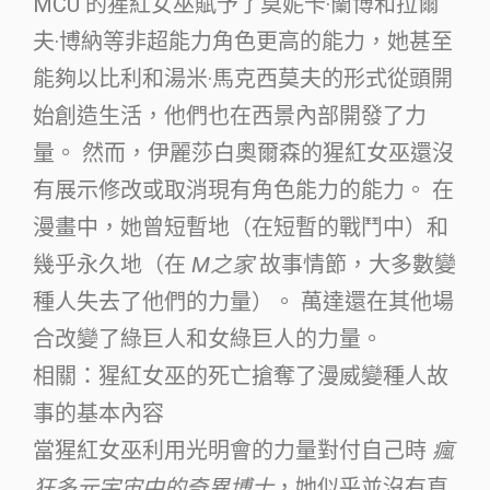
MCU 的猩紅女巫賦予了莫妮卡·蘭博和拉爾
夫·博納等非超能力角色更高的能力，她甚至
能夠以比利和湯米·馬克西莫夫的形式從頭開
始創造生活，他們也在西景內部開發了力
量。 然而，伊麗莎白奧爾森的猩紅女巫還沒
有展示修改或取消現有角色能力的能力。 在
漫畫中，她曾短暫地（在短暫的戰鬥中）和
幾乎永久地（在
M之家
故事情節，大多數變
種人失去了他們的力量）。 萬達還在其他場
合改變了綠巨人和女綠巨人的力量。
相關：猩紅女巫的死亡搶奪了漫威變種人故
事的基本內容
當猩紅女巫利用光明會的力量對付自己時
瘋
狂多元宇宙中的奇異博士
，她似乎並沒有直