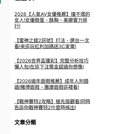
2026【人氣AV女優推薦】撞不壞的
女人!女優臉蛋、酥胸、美腿實力排
行!
【雷神之錘2訊號】打法、選台一次
看!來這玩紅利加碼送3C家電!
【2026世界盃運彩】完整分析技巧
懶人包!在這下注獎金超過你想像!
【2026過年遊戲推薦】成年人別錯
過!賭博遊戲、團康遊戲這裡看!
【戰神賽特2攻略】搶先版觀看!同時
告訴你戰神賽特2什麼時候出!
文章分類