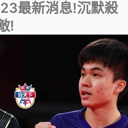
23最新消息!沉默殺
敵!