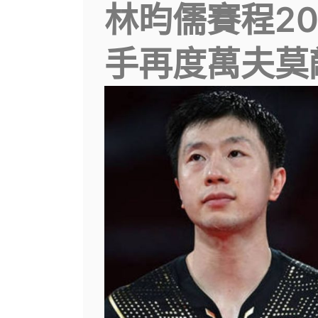
林昀儒賽程20
手再度萬夫莫