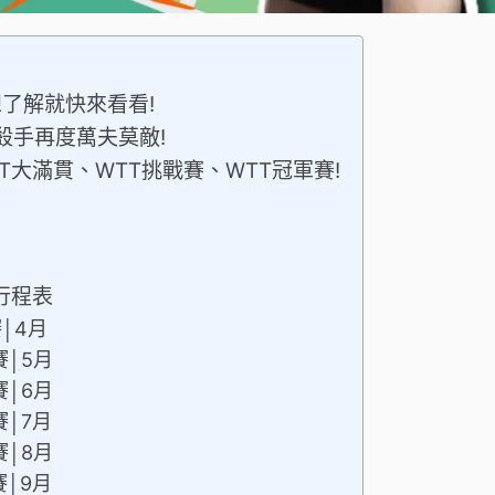
想了解就快來看看!
殺手再度萬夫莫敵!
T大滿貫、WTT挑戰賽、WTT冠軍賽!
行程表
│4月
賽│5月
賽│6月
賽│7月
賽│8月
賽│9月