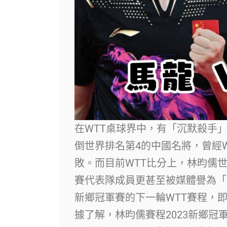
在WTT桌球界中，有「沉默殺手」
倒世界排名第4的中國名將，曾經
敗。而目前WTT比分上，林昀儒
賽代表隊成員更甚至被媒體譽為「台
新鄉冠軍賽的下一輪WTT賽程，
據了解，林昀儒賽程2023新鄉冠