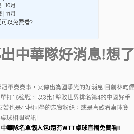
│10月
│11月
裡可以免費看?
傳出中華隊好消息!想
!
新鄉冠軍賽賽事，又傳出為國爭光的好消息!目前林昀
單打16強戰，以3比1擊敗世界排名第4的中國好手
友若也是小林同學的忠實粉絲，或是喜歡看桌球賽
桌球相關資訊!
中華隊名單懶人包!還有WTT桌球直播免費看!
!