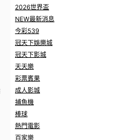
2026世界盃
NEW最新消息
今彩539
冠天下娛樂城
了
冠天下影城
天天樂
彩票賓果
成人影城
儒
捕魚機
棒球
熱門電影
百家樂