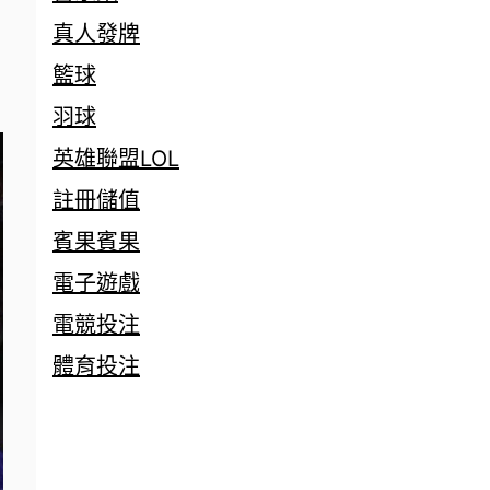
真人發牌
籃球
羽球
英雄聯盟LOL
註冊儲值
賓果賓果
電子遊戲
電競投注
體育投注