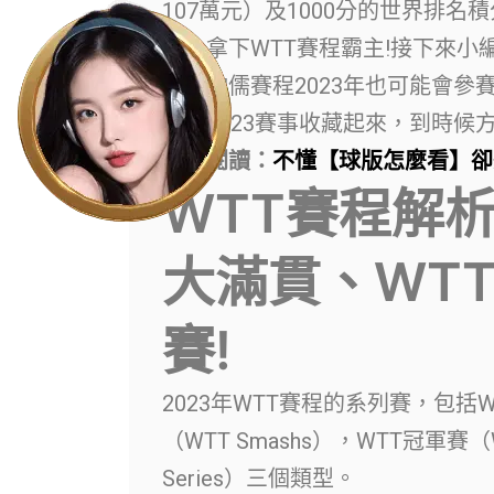
107萬元）及1000分的世界排
人，拿下WTT賽程霸主!接下來小
及林昀儒賽程2023年也可能會參
賽程2023賽事收藏起來，到時候
延伸閱讀：
不懂【球版怎麼看
】
卻
WTT賽程解析
大滿貫、WT
賽!
2023年WTT賽程的系列賽，包括WT
（WTT Smashs），WTT冠軍賽（WT
Series）三個類型。