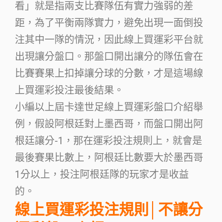
看」就是指兩支比賽隊伍有實力強弱的差
距，為了平衡兩隊實力，避免出現一面倒投
注其中一隊的情況，因此線上買運彩平台就
出現讓分盤口。那盤口開出讓分的隊伍會在
比賽賽果上扣掉讓分球的分數，才是這場線
上買運彩投注最後結果。
小編以上屆卡達世足線上買運彩盤口介紹舉
例，假設阿根廷對上墨西哥，而盤口開出阿
根廷讓分-1，那在運彩投注規則上，就會是
最後賽果比數上，阿根廷比數要大於墨西哥
1分以上，投注阿根廷隊的玩家才是收益
的。
線上買運彩投注規則│不讓分