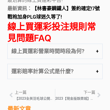
最划算的線上買運彩平台!
最新資訊：
【林書豪鋼鐵人】簽約確定!7號
戰袍加身PLG球迷久等了!
線上買運彩投注規則常
見問題FAQ
線上買運彩營業時間時段為何?
運彩賠率計算公式是什麼?
上一篇
下一篇
【2023全英羽毛球公開賽】小戴備戰再衝世界羽球排名最高！
2023【現金版娛樂城】推薦榜!其中一款新手賺好賺滿超安全~
最新文章