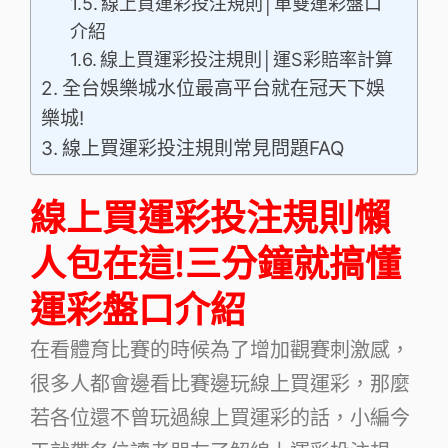
線上買運彩投注規則│單雙運彩盤口
介紹
線上買運彩投注規則│運S彩賠率計算
全台娛樂城水位最高平台就在冠天下娛
樂城!
線上買運彩投注規則常見問題FAQ
線上買運彩投注規則懶
人包在這!三分鐘就搞懂
運彩盤口介紹
在看體育比賽的時候為了增加觀賽刺激感，
很多人都會邊看比賽邊玩線上買運彩，那麼
若各位還不曾玩過線上買運彩的話，小編今