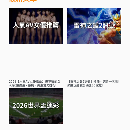
2026【人氣AV女優推薦】撞不壞的女
【雷神之錘2訊號】打法、選台一次看!
人!女優臉蛋、酥胸、美腿實力排行!
來這玩紅利加碼送3C家電!