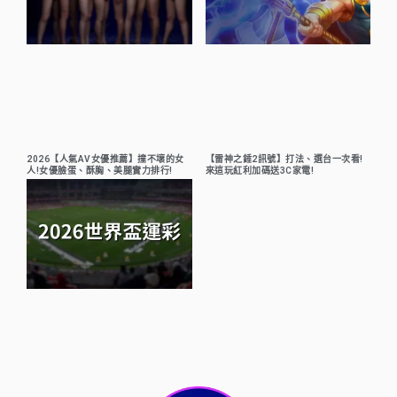
2026【人氣AV女優推薦】撞不壞的女
【雷神之錘2訊號】打法、選台一次看!
人!女優臉蛋、酥胸、美腿實力排行!
來這玩紅利加碼送3C家電!