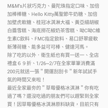
M&M’s片狀巧克力、曼陀珠指定口味、加倍
加棒棒糖、Hello Kitty萬聖節牛奶糖、加倍
加壁虎軟糖、桂冠冰淇淋大福、黃亞細胡椒
白醬雪糕、海底撈花椒奶茶雪糕、呦C呦C維
生素C飲料、FMC指定飲料、易口舒翠疲軟
新薄荷糖、能多益可可棒、健達河馬。
除了吃的以外．衛生紙也有買一送一、全店
禮盒６９折、1/26~2/7在全家單筆消費滿
200元就送一張＂開運刮刮卡＂新年試試手
氣的時間又來啦！
最近全家最夯的＂草莓優格冰淇淋＂你有吃
過了嗎？還沒吃過的朋友們可以趕緊到全家
買！因草莓優格冰淇淋原料缺貨，目前只有