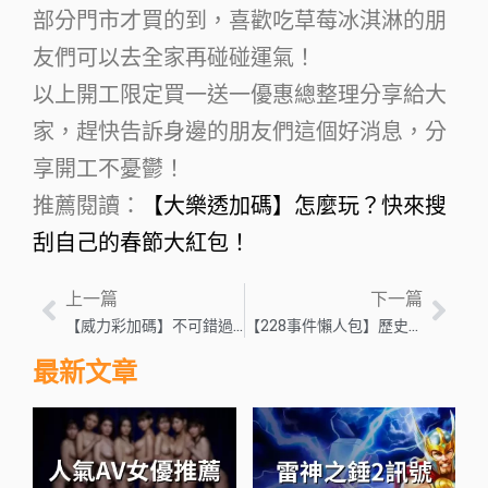
部分門市才買的到，喜歡吃草莓冰淇淋的朋
友們可以去全家再碰碰運氣！
以上開工限定買一送一優惠總整理分享給大
家，趕快告訴身邊的朋友們這個好消息，分
享開工不憂鬱！
推薦閱讀：
【大樂透加碼】怎麼玩？快來搜
刮自己的春節大紅包！
上一篇
下一篇
【威力彩加碼】不可錯過！過年買彩券就買威力彩！
【228事件懶人包】歷史可以被原諒，但不能被遺忘！228導火線、死亡人數、事實真相
最新文章