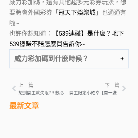
威力彩加碼，還有其他超多元彩券玩法，想
要體會外國彩券「
冠天下娛樂城
」也通通有
啦~
也許你想知道：
【539連碰】是什麼？地下
539穩賺不賠怎麼買告訴你~
威力彩加碼到什麼時候？
上一篇
下一篇
想到開工就失眠?３款必買助眠好物推薦!
開工限定小確幸【買一送一】總整理
最新文章