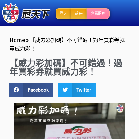
登入
註冊
專屬服務
Home
»
【威力彩加碼】不可錯過！過年買彩券就
買威力彩！
【威力彩加碼】不可錯過！過
年買彩券就買威力彩！
Facebook
Twitter