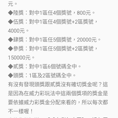
元。
◆陸獎：對中1區任4個獎號，800元。
◆伍獎：對中1區任4個獎號+2區獎號，
4000元。
◆肆獎：對中1區任5個獎號，20000元。
◆參獎：對中1區任5個獎號+2區獎號，
150000元。
◆貳獎：對中1區6個號碼全中。
◆頭獎：1區及2區號碼全中。
有沒有發現頭獎跟貳獎沒有確切獎金呢？這
是因為在威力彩玩法中這兩個獎項的獎金是
要依據威力彩獎金分配來看的，所以每次都
不一樣喔！