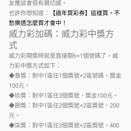
友應該會很有親切感。
也許你想知道：
【過年買彩券】這樣買，不
愁樂透怎麼買才會中！
威力彩加碼：威力彩中獎方
式
威力彩開獎時就是直接開6+1個號碼了，威
力彩中獎方式如下：
◆普獎：對中1區任1個獎號+2區號碼，獎金
100元。
◆玖獎：對中1區任3個獎號，獎金100元。
◆捌獎：對中1區任2個獎號+2區獎號，200
元。
◆柒獎：對中1區任3個獎號+2區獎號，400