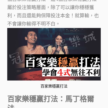
屬於投注策略層面，除了可以讓你穩穩獲
利，而且還能夠保障投注本金！就算輸，也
不會讓你輸得不明不白。
百家樂穩贏打法
百家樂穩贏打法：馬丁格爾