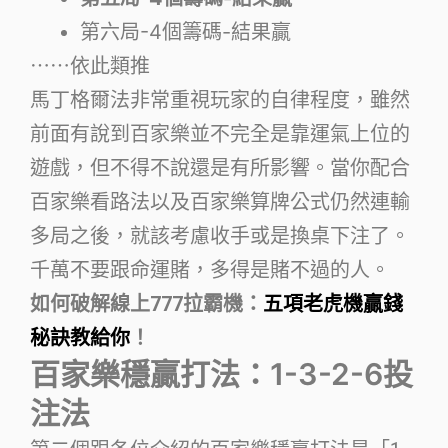
第六局-4個籌碼-結果贏
⋯⋯依此類推
馬丁格爾法非常重視玩家的自律程度，雖然
前面有說到百家樂並不完全是靠運氣上位的
遊戲，但不得不說還是有所影響。當你配合
百家樂看路法以及百家樂算牌公式仍然連輸
多局之後，就該考慮收手或是換桌下注了。
千萬不要跟命運賭，多得是賭不過的人。
如何破解線上777拉霸機：
五項老虎機贏錢
秘訣教給你
！
百家樂穩贏打法：1-3-2-6投
注法