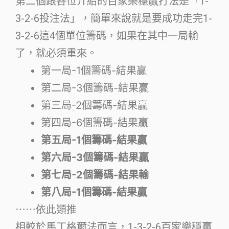
第二個跟各位介紹的百家樂穩贏打法是「1-
3-2-6投注法」，簡單來說就是要成功走完1-
3-2-6這4個單位籌碼，如果在其中一局輸
了，就必須重來。
第一局-1個籌碼-結果贏
第二局-3個籌碼-結果贏
第三局-2個籌碼-結果贏
第四局-6個籌碼-結果贏
第五局-1個籌碼-結果贏
第六局-3個籌碼-結果贏
第七局-2個籌碼-結果輸
第八局-1個籌碼-結果贏
⋯⋯依此類推
相較於馬丁格爾法而言，1-3-2-6百家樂穩贏