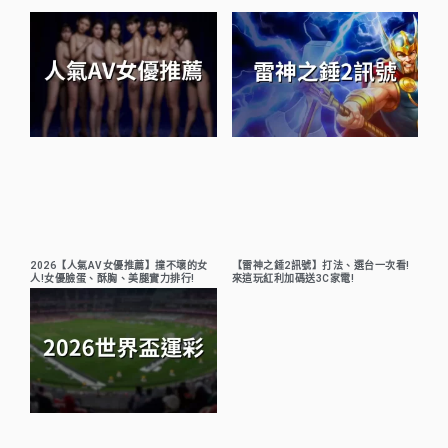
2026【人氣AV女優推薦】撞不壞的女
【雷神之錘2訊號】打法、選台一次看!
人!女優臉蛋、酥胸、美腿實力排行!
來這玩紅利加碼送3C家電!