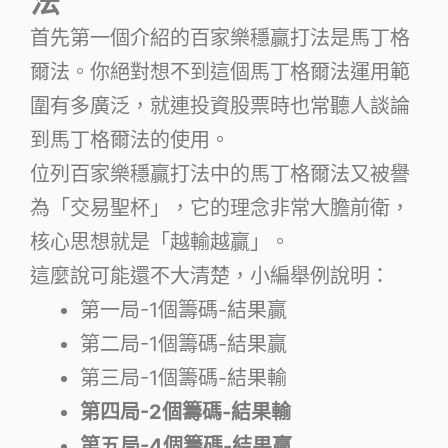
法
首先第一個介紹的百家樂穩贏打法是馬丁格
爾法。你絕對想不到這個馬丁格爾法運用範
圍有多廣泛，就連投資股票時也常聽人談論
到馬丁格爾法的使用。
位列百家樂穩贏打法中的馬丁格爾法又被譽
為「交易聖杯」，它的理念非常大膽前衛，
核心思想就是「越輸越贏」。
這麼說可能還不大清楚，小編舉例說明：
第一局-1個籌碼-結果贏
第二局-1個籌碼-結果贏
第三局-1個籌碼-結果輸
第四局-2個籌碼-結果輸
第五局-4個籌碼-結果贏