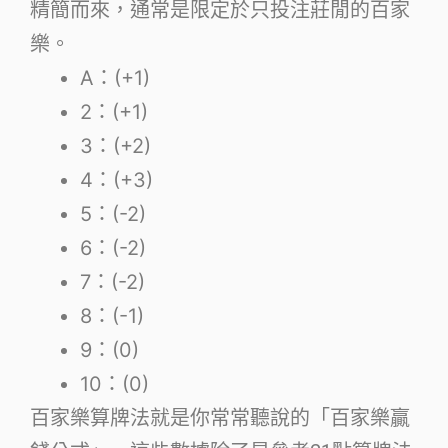
精簡而來，通常是限定於只投注莊閒的百家
樂。
A：(+1)
2：(+1)
3：(+2)
4：(+3)
5：(-2)
6：(-2)
7：(-2)
8：(-1)
9：(0)
10：(0)
百家樂算牌法就是你常常聽說的「百家樂贏