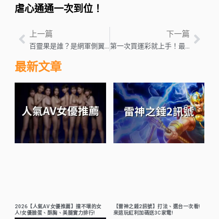
虐心通通一次到位！
上一篇
下一篇
百靈果是誰？是網軍側翼？百靈果人物解析
第一次買運彩就上手！最詳細【運彩玩法教學】輕鬆學會線上買運彩！
最新文章
2026【人氣AV女優推薦】撞不壞的女
【雷神之錘2訊號】打法、選台一次看!
人!女優臉蛋、酥胸、美腿實力排行!
來這玩紅利加碼送3C家電!