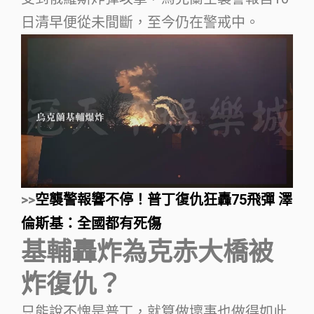
日清早便從未間斷，至今仍在警戒中。
>>
空襲警報響不停！普丁復仇狂轟75飛彈 澤
倫斯基：全國都有死傷
基輔轟炸為克赤大橋被
炸復仇？
只能說不愧是普丁，就算做壞事也做得如此