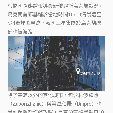
根據國際媒體報導最新俄羅斯烏克蘭戰況，
烏克蘭首都基輔於當地時間10/10清晨遭至
少4顆炸彈轟炸，韓國三星集團於烏克蘭總
部也被波及。
除了基輔以外的其他城市，包含札波羅熱
（Zaporizhzhia）與第聶伯羅（Dnipro）也
受到俄羅斯炸彈攻擊，烏克蘭空襲警報自10