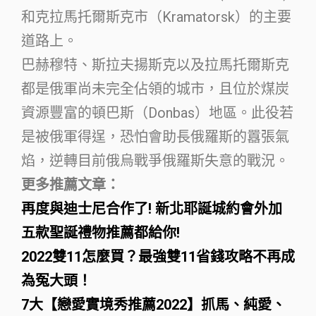
和克拉馬托爾斯克市（Kramatorsk）的主要
道路上。
巴赫穆特、斯拉夫揚斯克以及拉馬托爾斯克
都是俄軍尚未完全佔領的城市，且位於煤炭
資源豐富的頓巴斯（Donbas）地區。此役若
是被俄軍得逞，恐怕會助長俄羅斯的囂張氣
焰，逆轉目前俄烏戰爭俄羅斯失意的戰況。
更多推薦文章：
再度與迪士尼合作了! 新北耶誕城約會外加
五款聖誕禮物推薦都給你!
2022雙11怎麼買？最強雙11省錢攻略不再成
為冤大頭！
7大【戀愛實境秀推薦2022】抓馬、純愛、