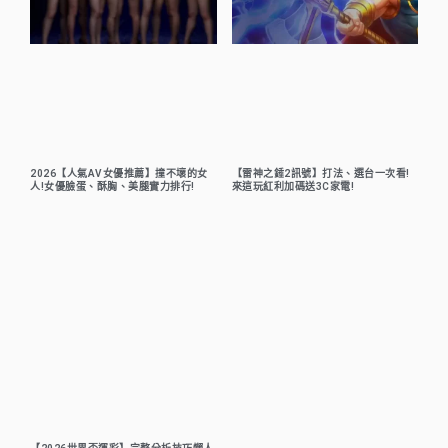
2026【人氣AV女優推薦】撞不壞的女
【雷神之錘2訊號】打法、選台一次看!
人!女優臉蛋、酥胸、美腿實力排行!
來這玩紅利加碼送3C家電!