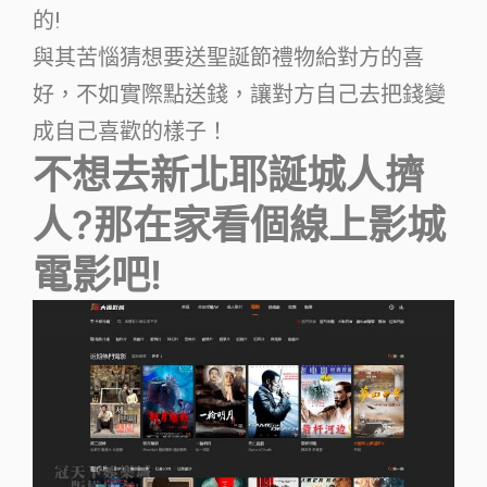
的!
與其苦惱猜想要送聖誕節禮物給對方的喜
好，不如實際點送錢，讓對方自己去把錢變
成自己喜歡的樣子！
不想去新北耶誕城人擠
人?那在家看個線上影城
電影吧!