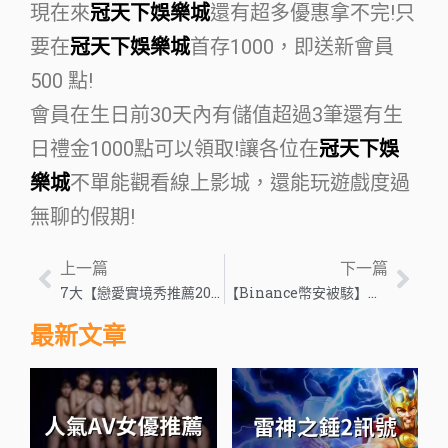
現在來
冠天下娛樂城
還有超多優惠拿不完!只
要在
冠天下娛樂城
首存1000，即送新會員
500 點!
會員在生日前30天內有儲值超過3筆還有生
日禮金1000點可以領取!讓各位在
冠天下娛
樂城
不單能觀看線上影城，還能玩遊戲度過
無聊的假期!
上一篇
下一篇
7大【戀愛實境秀推薦2022】抓馬、純愛、虐心通通一次到位！
【Binance幣安被駭】全球最大虛擬貨幣交易所遭駭！32億掰掰
最新文章