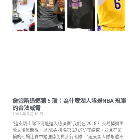
詹姆斯追逐第 5 環：為什麼湖人隊是NBA 冠軍
的合法威脅
2023 年 5 月 13 日
“這支騎士隊不可能進入總決賽”我們在 2018 年交易掉凱里
歐文後集體說，以 NBA 排名第 29 的防守結束，並且在第一
輪的七場比賽中勉強倖免於步行者隊。“這支湖人隊永遠不