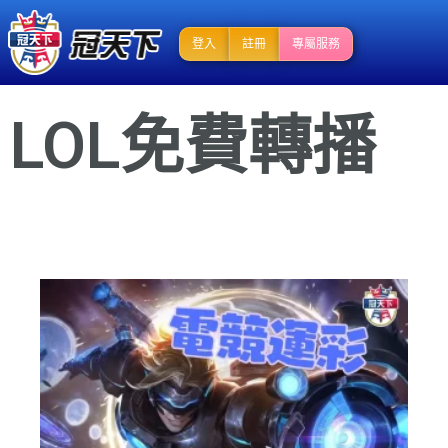
登入
註冊
專屬服務
LOL免費轉播