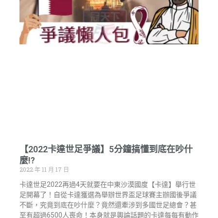
【2022卡達世足爭議】5分鐘搞懂到底在吵什
麼!?
2022 年 11 月 17 日
卡達世足2022再過4天就要在中東沙漠國度【卡達】舉行世
足開幕了！自從卡達獲選為舉辦世界盃足球賽主辦國後爭議
不斷，究竟到底在吵什麼？竟然還牽涉到多國世足總會？甚
至有超過6500人喪命！本身就是輿論話題的卡達每每有動作