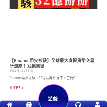
【Binance幣安被駭】全球最大虛擬貨幣交易
所遭駭！32億掰掰
2022 年 10 月 8 日
Binance幣安被駭！32億姑得掰 完了，芭比Q
閱讀更多 »
遊戲