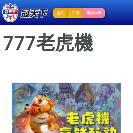
登入
註冊
專屬服務
777老虎機