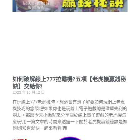
如何破解線上777拉霸機?五項【老虎機贏錢秘
訣】交給你!
2022 年 10 月 12 日
在玩線上777老虎機時，想必會有想了解要如何玩網上老虎
機技巧的念頭吧!如果你也是玩線上電子遊戲總是碰壁失利的
朋友，那麼今天小編就來分享關於線上電子遊戲的老虎機怎
麼玩!用一篇文章的時間來透露一下關於老虎機贏錢秘訣是如
何!想知道就快一起來看看吧!