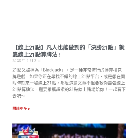
【線上21點】凡人也能做到的「決勝21點」就
靠線上21點算牌法 !
2023 年 9 月 2 日
21點又被稱為「Blackjack」，是一種非常流行的博弈撲克
牌遊戲。如果你正在尋找不錯的線上21點平台，或是想在閒
暇時刻來一場線上21點，那麼這篇文章不但要教你最強線上
21點算牌法，還要推薦超讚的21點線上賭場給你！一起看下
去吧～
閱讀更多 »