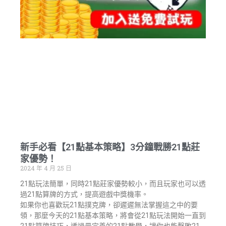
新手必看【21點基本策略】3分鐘戰勝21點莊
家優勢！
2024 年 4 月 25 日
21點玩法簡單，同時21點莊家優勢較小，而且玩家也可以透
過21點算牌的方式，提高遊戲中獎機率。
如果你也喜歡玩21點撲克牌，卻遲遲無法掌握這之中的要
領，那麼今天的21點基本策略，將會從21點玩法開始一直到