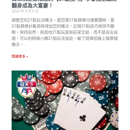
翻身成為大富豪！
2023 年 5 月 5 日
調整您的21點玩法賭注。當您將21點算牌付諸實踐時，當
21點算牌計數高時增加您的賭注。記得21點技巧保持不顯
眼。保持自然，與其他21點玩家和莊家交談，而不是自言自
語。可以的時候小額21點玩法加註，輸了就降低線上娛樂城
賭注。
閱讀更多 »