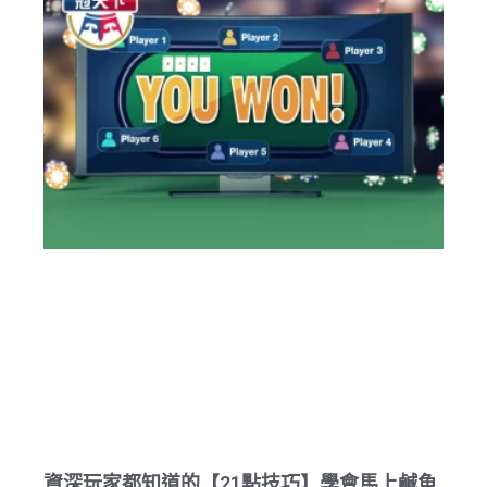
資深玩家都知道的【21點技巧】學會馬上鹹魚