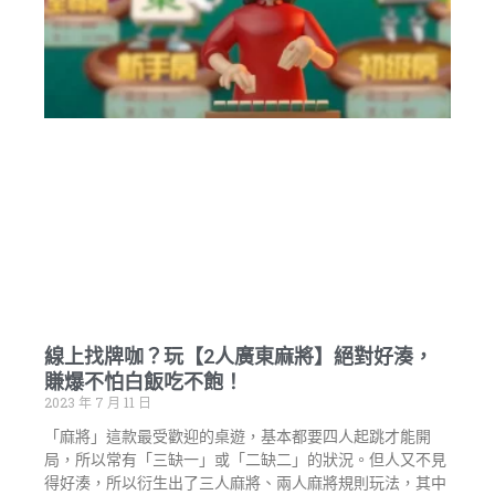
線上找牌咖？玩【2人廣東麻將】絕對好湊，
賺爆不怕白飯吃不飽！
2023 年 7 月 11 日
「麻將」這款最受歡迎的桌遊，基本都要四人起跳才能開
局，所以常有「三缺一」或「二缺二」的狀況。但人又不見
得好湊，所以衍生出了三人麻將、兩人麻將規則玩法，其中