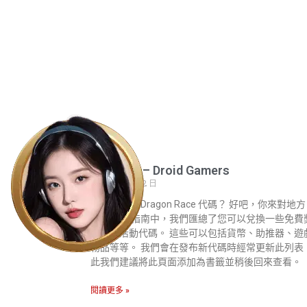
龍族代碼 – Droid Gamers
2023 年 6 月 12 日
尋找最新的 Dragon Race 代碼？ 好吧，你來對地方
了。 在本指南中，我們匯總了您可以兌換一些免費
的最新活動代碼。 這些可以包括貨幣、助推器、遊
物品等等。 我們會在發布新代碼時經常更新此列表
此我們建議將此頁面添加為書籤並稍後回來查看。
閱讀更多 »