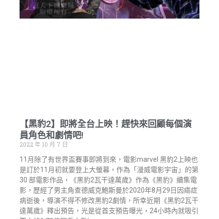
【黑豹2】即將全台上映！趕快來回顧每個演
員角色和劇情吧!
2022 年 10 月 7 日
11月除了有世界盃賽事即將到來，電影marvel 黑豹2上映也
是訂於11月初就要登上大螢幕，作為「漫威電影宇宙」的第
30 部電影作品，《黑豹2瓦干達萬歲》作為《黑豹》續集電
影，歷經了男主角查德威克鮑斯曼於2020年8月29日因癌症
病逝後，導演不得不修改黑豹2劇情，所幸近期《黑豹2瓦干
達萬歲》釋出預告，光是從首支預告曝光，24小時內就吸引