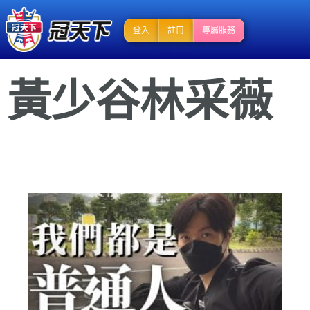
登入
註冊
專屬服務
黃少谷林采薇