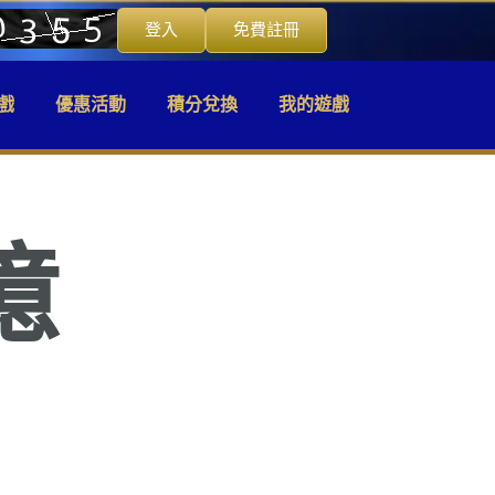
登入
免費註冊
戲
優惠活動
積分兌換
我的遊戲
億