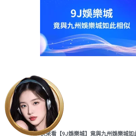
快來看【9J娛樂城】竟與九州娛樂城如