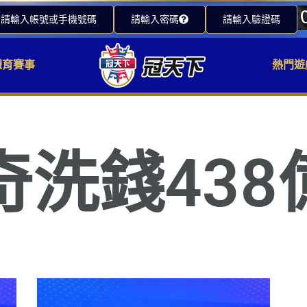
請輸入帳號或手機號碼
請輸入密碼
請輸入驗證碼
體育賽事
熱門遊
洗錢438