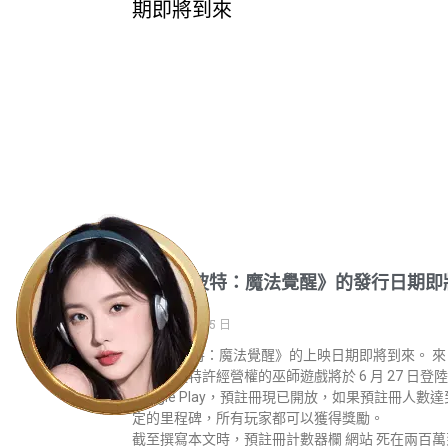
《哈利·波特：魔法覺醒》的發行日期即
到來
2023 年 6 月 25 日
《哈利·波特：魔法覺醒》的上映日期即將到來。 來
龐大媒體特許經營權的巫師遊戲將於 6 月 27 日登陸
Google Play，預註冊現已開放，如果預註冊人數
定的里程碑，所有玩家都可以獲得獎勵。
截至撰寫本文時，預註冊計數器欄 網站 死在兩百萬