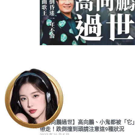
【高向鵬過世】高向鵬、小鬼都被「它
帶走！跌倒撞到頭請注意這9種狀況
2022 年 10 月 5 日