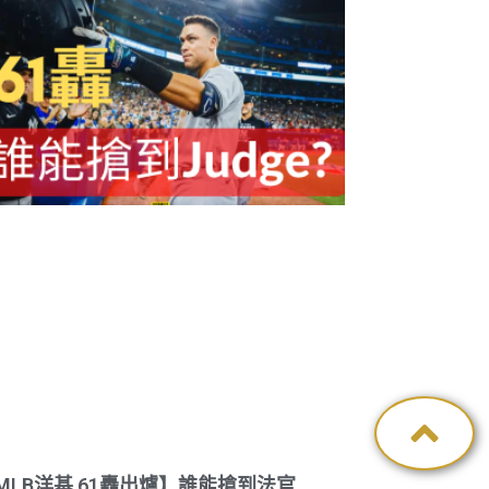
MLB洋基 61轟出爐】誰能搶到法官