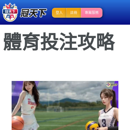
登入
註冊
專屬服務
體育投注攻略