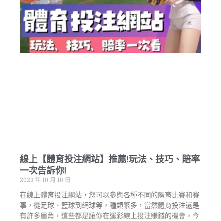
線上【體育投注網站】推薦!玩法、技巧、賠率
一次告訴你!
2023 年 10 月 10 日
在線上體育投注網站，您可以參與各種不同的體育比賽和賽
事，從足球、籃球到網球等，種類繁多，當然體育投注還是
有許多眉角，這些都是讓你在運彩線上投注賺錢的機會，今