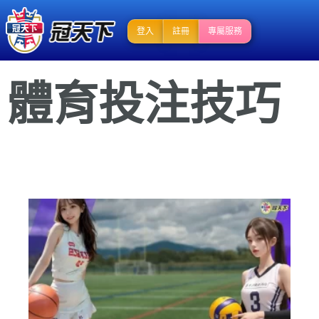
登入
註冊
專屬服務
體育投注技巧