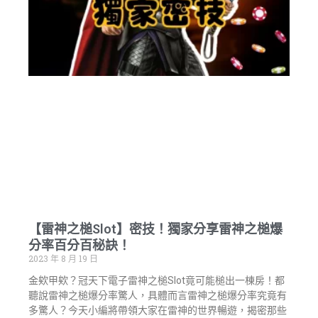
【雷神之槌Slot】密技！獨家分享雷神之槌爆
分率百分百秘訣！
2023 年 8 月 19 日
金欸甲欸？冠天下電子雷神之槌Slot竟可能槌出一棟房！都
聽說雷神之槌爆分率驚人，具體而言雷神之槌爆分率究竟有
多驚人？今天小編將帶領大家在雷神的世界暢遊，揭密那些