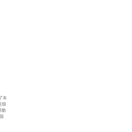
制了本
這個
活動
個