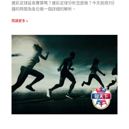
運彩足球延長賽算嗎？運彩足球分析怎麼做？今天就用3分
鐘的時間為各位做一個詳細的解析。
閱讀更多 »