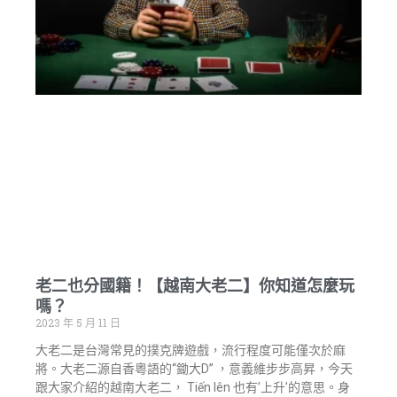
老二也分國籍！【越南大老二】你知道怎麼玩
嗎？
2023 年 5 月 11 日
大老二是台灣常見的撲克牌遊戲，流行程度可能僅次於麻
將。大老二源自香粵語的“鋤大D” ，意義維步步高昇，今天
跟大家介紹的越南大老二， Tiến lên 也有’上升’的意思。身