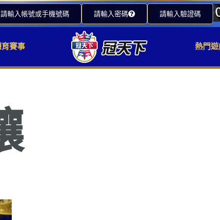
請輸入帳號或手機號碼
請輸入密碼
請輸入驗證碼
體育賽事
熱門遊
讓