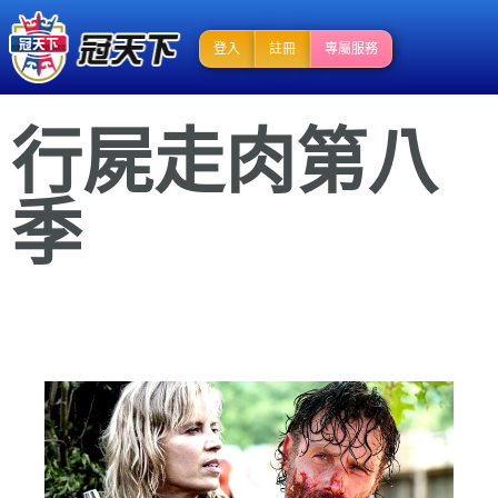
登入
註冊
專屬服務
行屍走肉第八
季