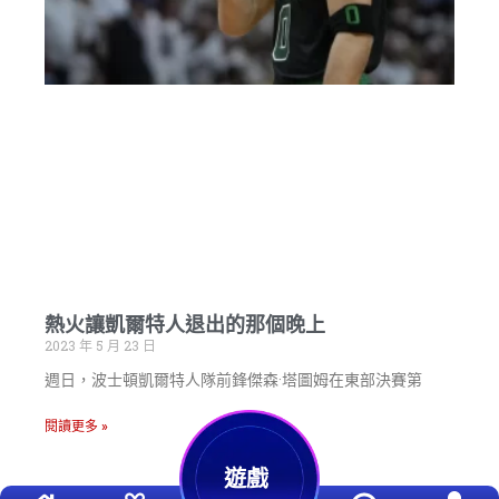
熱火讓凱爾特人退出的那個晚上
2023 年 5 月 23 日
週日，波士頓凱爾特人隊前鋒傑森·塔圖姆在東部決賽第
閱讀更多 »
遊戲