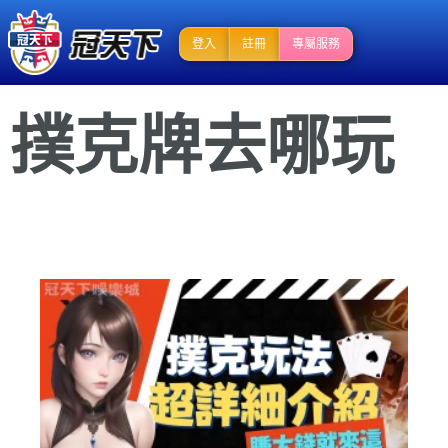
登入
註冊
專屬服務
撲克牌去哪玩