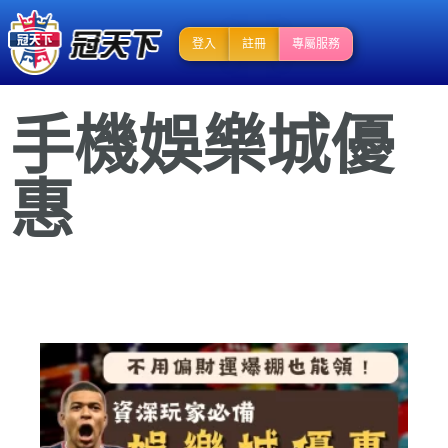
登入
註冊
專屬服務
手機娛樂城優
惠