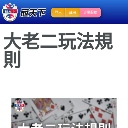
登入
註冊
專屬服務
大老二玩法規
則