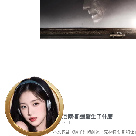
騾子之後厄爾·斯通發生了什麼
2023 年 6 月 23 日
警告：本文包含《騾子》的劇透。克林特·伊斯特伍