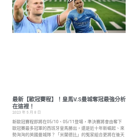
最新【歐冠賽程】！皇馬V.S曼城奪冠最強分析
在這裡！
2023 年 5 月 8 日
新歐冠賽程即將在05/10、05/11登場，準決賽將會由奪下
歐冠賽最多冠軍的西班牙皇馬勝出，還是近十年新崛起、來
勢洶洶的英國曼城隊？「米蘭德比」的冤家組合更將在後天