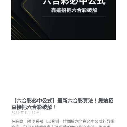
【六合彩必中公式】最新六合彩買法！靠這招
直接把六合彩破解！
2024 年 6 月 30 日
在網路上隨便看都可以看到一堆關於六合彩必中公式的教學