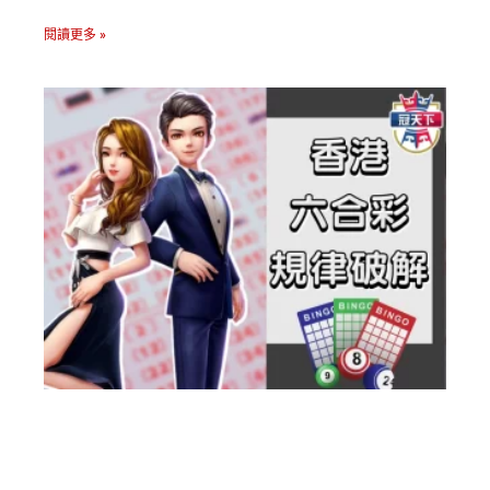
閱讀更多 »