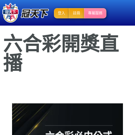
登入
註冊
專屬服務
六合彩開獎直
播