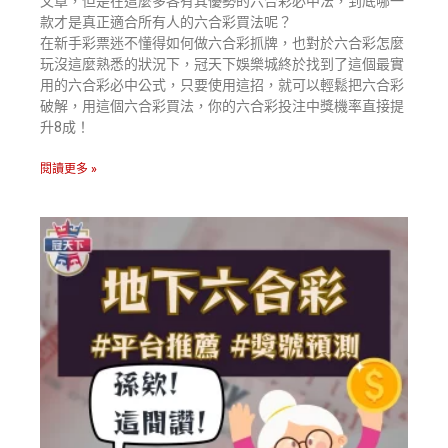
文章，但是在這麼多各有其優勢的六合彩必中法，到底哪一
款才是真正適合所有人的六合彩買法呢？
在新手彩票迷不懂得如何做六合彩抓牌，也對於六合彩怎麼
玩沒這麼熟悉的狀況下，冠天下娛樂城終於找到了這個最實
用的六合彩必中公式，只要使用這招，就可以輕鬆把六合彩
破解，用這個六合彩買法，你的六合彩投注中獎機率直接提
升8成！
閱讀更多 »