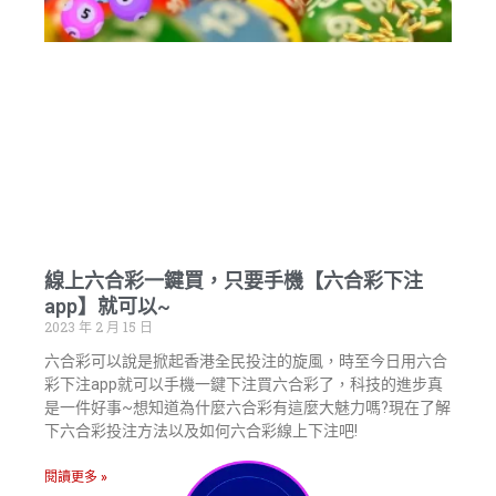
線上六合彩一鍵買，只要手機【六合彩下注
app】就可以~
2023 年 2 月 15 日
六合彩可以說是掀起香港全民投注的旋風，時至今日用六合
彩下注app就可以手機一鍵下注買六合彩了，科技的進步真
是一件好事~想知道為什麼六合彩有這麼大魅力嗎?現在了解
下六合彩投注方法以及如何六合彩線上下注吧!
閱讀更多 »