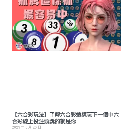
【六合彩玩法】了解六合彩這樣玩下一個中六
合彩線上投注頭獎的就是你
2023 年 6 月 25 日